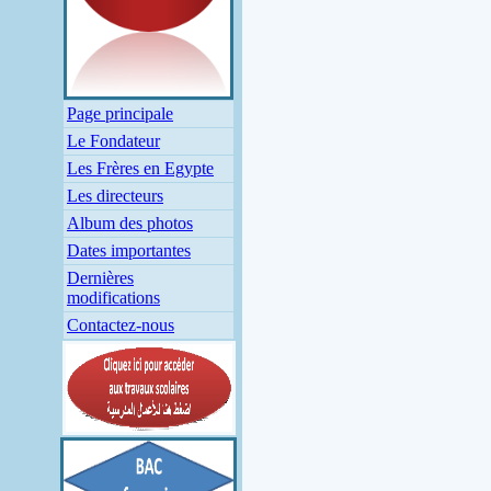
Page principale
Le Fondateur
Les Frères en Egypte
Les directeurs
Album des photos
Dates importantes
Dernières
modifications
Contactez-nous